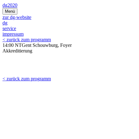
Zum
dg2020
Inhalt
Menü
springen
zur dg-website
dg
service
impressum
< zurück zum programm
14:00 NTGent Schouwburg, Foyer
Akkreditierung
< zurück zum programm