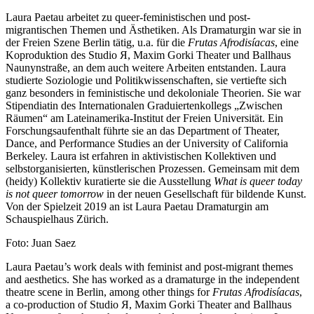
Laura Paetau arbeitet zu queer-feministischen und post-
migrantischen Themen und Ästhetiken. Als Dramaturgin war sie in
der Freien Szene Berlin tätig, u.a. für die
Frutas Afrodisíacas
, eine
Koproduktion des Studio Я, Maxim Gorki Theater und Ballhaus
Naunynstraße, an dem auch weitere Arbeiten entstanden. Laura
studierte Soziologie und Politikwissenschaften, sie vertiefte sich
ganz besonders in feministische und dekoloniale Theorien. Sie war
Stipendiatin des Internationalen Graduiertenkollegs „Zwischen
Räumen“ am Lateinamerika-Institut der Freien Universität. Ein
Forschungsaufenthalt führte sie an das Department of Theater,
Dance, and Performance Studies an der University of California
Berkeley. Laura ist erfahren in aktivistischen Kollektiven und
selbstorganisierten, künstlerischen Prozessen. Gemeinsam mit dem
(heidy) Kollektiv kuratierte sie die Ausstellung
What is queer today
is not queer tomorrow
in der neuen Gesellschaft für bildende Kunst.
Von der Spielzeit 2019 an ist Laura Paetau Dramaturgin am
Schauspielhaus Zürich.
Foto: Juan Saez
Laura Paetau’s work deals with feminist and post-migrant themes
and aesthetics. She has worked as a dramaturge in the independent
theatre scene in Berlin, among other things for
Frutas Afrodisíacas
,
a co-production of Studio Я, Maxim Gorki Theater and Ballhaus