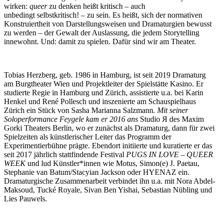
wirken:
queer
zu denken heißt kritisch – auch
unbedingt selbstkritisch! – zu sein. Es heißt, sich der normativen
Konstruiertheit von Darstellungsweisen und Dramaturgien bewusst
zu werden – der Gewalt der Auslassung, die jedem Storytelling
innewohnt. Und: damit zu spielen. Dafür sind wir am Theater.
Tobias Herzberg, geb. 1986 in Hamburg, ist seit 2019 Dramaturg
am Burgtheater Wien und Projektleiter der Spielstätte Kasino. Er
studierte Regie in Hamburg und Zürich, assistierte u.a. bei Karin
Henkel und René Pollesch und inszenierte am Schauspielhaus
Zürich ein Stück von Sasha Marianna Salzmann
. Mit seiner
Soloperformance Feygele kam er 2016 ans
Studio Я des Maxim
Gorki Theaters Berlin, wo er zunächst als Dramaturg, dann für zwei
Spielzeiten als künstlerischer Leiter das Programm der
Experimentierbühne prägte. Ebendort initiierte und kuratierte er das
seit 2017 jährlich stattfindende Festival
PUGS IN LOVE – QUEER
WEEK
und lud Künstler*innen wie Motus, Simon(e) J. Paetau,
Stephanie van Batum/Stacyian Jackson oder HYENAZ ein.
Dramaturgische Zusammenarbeit verbindet ihn u.a. mit Nora Abdel-
Maksoud, Tucké Royale, Sivan Ben Yishai, Sebastian Nübling und
Lies Pauwels.