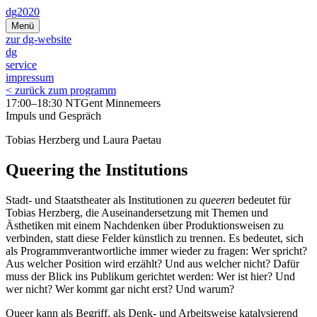
Zum
dg2020
Inhalt
Menü
springen
zur dg-website
dg
service
impressum
< zurück zum programm
17:00–18:30 NTGent Minnemeers
Impuls und Gespräch
Tobias Herzberg und Laura Paetau
Queering the Institutions
Stadt- und Staatstheater als Institutionen zu
queeren
bedeutet für
Tobias Herzberg, die Auseinandersetzung mit Themen und
Ästhetiken mit einem Nachdenken über Produktionsweisen zu
verbinden, statt diese Felder künstlich zu trennen. Es bedeutet, sich
als Programmverantwortliche immer wieder zu fragen: Wer spricht?
Aus welcher Position wird erzählt? Und aus welcher nicht? Dafür
muss der Blick ins Publikum gerichtet werden: Wer ist hier? Und
wer nicht? Wer kommt gar nicht erst? Und warum?
Queer kann als Begriff, als Denk- und Arbeitsweise katalysierend