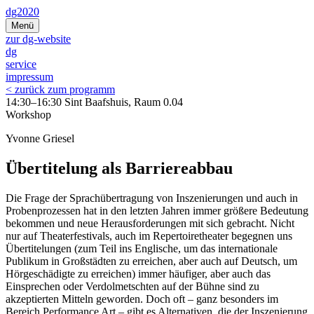
Zum
dg2020
Inhalt
Menü
springen
zur dg-website
dg
service
impressum
< zurück zum programm
14:30–16:30 Sint Baafshuis, Raum 0.04
Workshop
Yvonne Griesel
Übertitelung als Barriereabbau
Die Frage der Sprachübertragung von Inszenierungen und auch in
Probenprozessen hat in den letzten Jahren immer größere Bedeutung
bekommen und neue Herausforderungen mit sich gebracht. Nicht
nur auf Theaterfestivals, auch im Repertoiretheater begegnen uns
Übertitelungen (zum Teil ins Englische, um das internationale
Publikum in Großstädten zu erreichen, aber auch auf Deutsch, um
Hörgeschädigte zu erreichen) immer häufiger, aber auch das
Einsprechen oder Verdolmetschten auf der Bühne sind zu
akzeptierten Mitteln geworden. Doch oft – ganz besonders im
Bereich Performance Art – gibt es Alternativen, die der Inszenierung